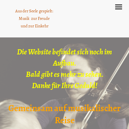
Aus der Seele gespielt:
Musik zur Freude
und zur Einkehr
Die Website befindet sich noch im
Aufbau.
Bald gibt es mehr zu sehen.
Danke für Ihre Geduld!
Gemeinsam auf musikalischer
Reise