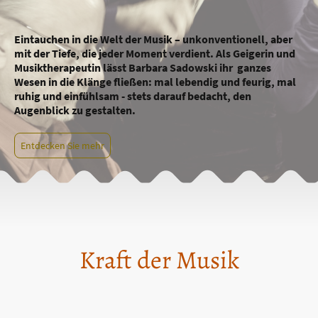
Eintauchen in die Welt der Musik – unkonventionell, aber
mit der Tiefe, die jeder Moment verdient. Als Geigerin und
Musiktherapeutin lässt Barbara Sadowski ihr ganzes
Wesen in die Klänge fließen: mal lebendig und feurig, mal
ruhig und einfühlsam - stets darauf bedacht, den
Augenblick zu gestalten.
Entdecken Sie mehr
Kraft der Musik